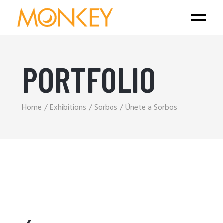
PORTFOLIO
Home
Exhibitions
Sorbos
Únete a Sorbos