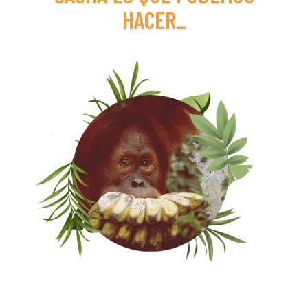
HACER
_