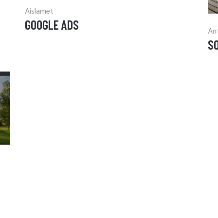
Aislamet
GOOGLE ADS
An
SO