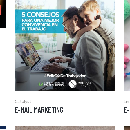
Catalyst
Li
E-MAIL MARKETING
E